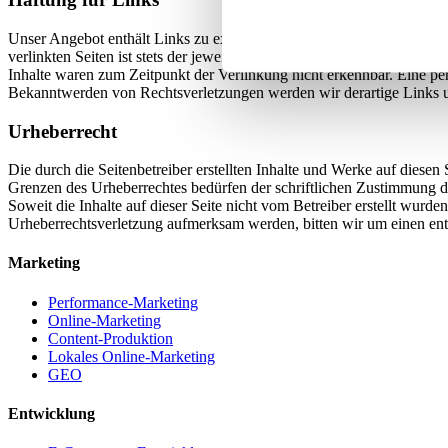
und die Zugriffe auf unsere 
Unser Angebot enthält Links zu externen Webseiten Dritter, auf dere
Website an unsere Partner fü
verlinkten Seiten ist stets der jeweilige Anbieter oder Betreiber der
möglicherweise mit weiteren
Inhalte waren zum Zeitpunkt der Verlinkung nicht erkennbar. Eine per
Bekanntwerden von Rechtsverletzungen werden wir derartige Links 
der Dienste gesammelt habe
Urheberrecht
Die durch die Seitenbetreiber erstellten Inhalte und Werke auf diese
Grenzen des Urheberrechtes bedürfen der schriftlichen Zustimmung des
Soweit die Inhalte auf dieser Seite nicht vom Betreiber erstellt wurde
Urheberrechtsverletzung aufmerksam werden, bitten wir um einen en
Marketing
Performance-Marketing
Online-Marketing
Content-Produktion
Lokales Online-Marketing
GEO
Entwicklung