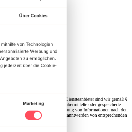
Über Cookies
 mithilfe von Technologien
personalisierte Werbung und
 Angeboten zu ermöglichen.
g jederzeit über die Cookie-
au sein können
 jedoch keine Gewähr übernehmen. Als Diensteanbieter sind wir gemäß §
zieren
Marketing
bieter jedoch nicht verpflichtet, übermittelte oder gespeicherte
ur Entfernung oder Sperrung der Nutzung von Informationen nach den
hre Präferenzen im
Abschnitt
ten Rechtsverletzung möglich. Bei Bekanntwerden von entsprechenden
 Medien anbieten zu können