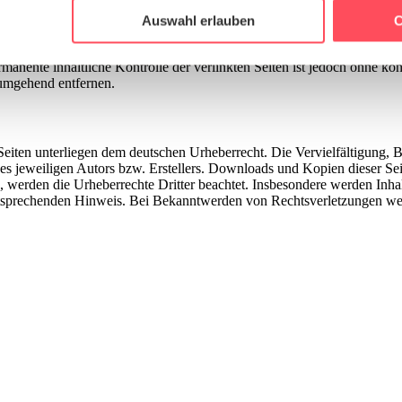
Website zu analysieren. Außerdem geben wir Informationen zu I
Auswahl erlauben
C
n Inhalte wir keinen Einfluss haben. Deshalb können wir für diese fre
r soziale Medien, Werbung und Analysen weiter. Unsere Partner
 Seiten verantwortlich. Die verlinkten Seiten wurden zum Zeitpunkt der
 Daten zusammen, die Sie ihnen bereitgestellt haben oder die s
manente inhaltliche Kontrolle der verlinkten Seiten ist jedoch ohne ko
umgehend entfernen.
n.
n Seiten unterliegen dem deutschen Urheberrecht. Die Vervielfältigung,
 jeweiligen Autors bzw. Erstellers. Downloads und Kopien dieser Seite
n, werden die Urheberrechte Dritter beachtet. Insbesondere werden Inhal
tsprechenden Hinweis. Bei Bekanntwerden von Rechtsverletzungen wer