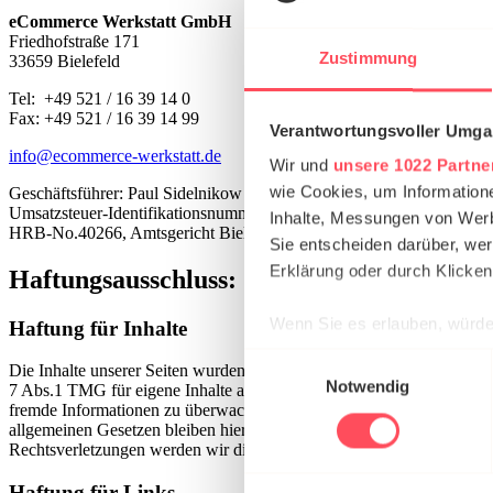
eCommerce Werkstatt
GmbH
Friedhofstraße 171
Zustimmung
33659 Bielefeld­
Tel: +49 521 / 16 39 14 0
Fax: +49 521 / 16 39 14 99
Verantwortungsvoller Umgan
info@ecommerce-werkstatt.de
Wir und
unsere 1022 Partne
wie Cookies, um Information
Geschäftsführer: Paul Sidelnikow
Umsatzsteuer-Identifikationsnummer gemäß §27 a Umsatzsteuergese
Inhalte, Messungen von Werb
HRB-No.40266, Amtsgericht Bielefeld
Sie entscheiden darüber, wer
Erklärung oder durch Klicken
Haftungsausschluss:
Wenn Sie es erlauben, würde
Haftung für Inhalte
Informationen über Ih
Einwilligungsauswahl
Die Inhalte unserer Seiten wurden mit größter Sorgfalt erstellt. Für 
Ihr Gerät durch aktiv
Notwendig
7 Abs.1 TMG für eigene Inhalte auf diesen Seiten nach den allgemeine
fremde Informationen zu überwachen oder nach Umständen zu forschen
Erfahren Sie mehr darüber, w
allgemeinen Gesetzen bleiben hiervon unberührt. Eine diesbezüglich
Einzelheiten
fest.
Rechtsverletzungen werden wir diese Inhalte umgehend entfernen.
Haftung für Links
Wir verwenden Cookies, um I