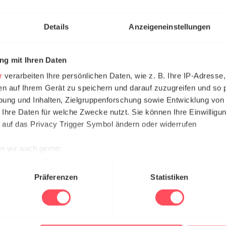
Details
Anzeigeneinstellungen
g mit Ihren Daten
r
verarbeiten Ihre persönlichen Daten, wie z. B. Ihre IP-Adresse,
en auf Ihrem Gerät zu speichern und darauf zuzugreifen und so 
tz: DE 275978768
ung und Inhalten, Zielgruppenforschung sowie Entwicklung von
 Ihre Daten für welche Zwecke nutzt. Sie können Ihre Einwilligun
 auf das Privacy Trigger Symbol ändern oder widerrufen
n wir auch gerne:
re geografische Lage erfassen, welche bis auf einige Meter gen
die Richtigkeit, Vollständigkeit und Aktualität der Inhalte können wir
es Scannen nach bestimmten Merkmalen (Fingerprinting) identifi
Präferenzen
Statistiken
n Gesetzen verantwortlich. Nach §§ 8 bis 10 TMG sind wir als Dienstean
, die auf eine rechtswidrige Tätigkeit hinweisen. Verpflichtungen z
ie Ihre persönlichen Daten verarbeitet werden, und legen Sie I
e Haftung ist jedoch erst ab dem Zeitpunkt der Kenntnis einer konkre
nhalte und Anzeigen zu personalisieren, Funktionen für soziale