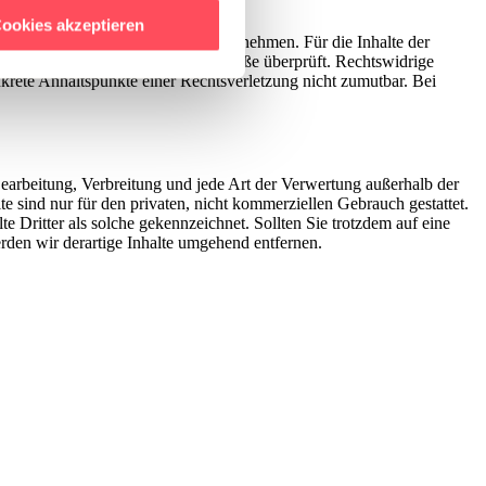
hrer Verwendung unserer
ookies akzeptieren
mden Inhalte auch keine Gewähr übernehmen. Für die Inhalte der
 führen diese Informationen
 Verlinkung auf mögliche Rechtsverstöße überprüft. Rechtswidrige
ie im Rahmen Ihrer Nutzung
nkrete Anhaltspunkte einer Rechtsverletzung nicht zumutbar. Bei
 Bearbeitung, Verbreitung und jede Art der Verwertung außerhalb der
 sind nur für den privaten, nicht kommerziellen Gebrauch gestattet.
te Dritter als solche gekennzeichnet. Sollten Sie trotzdem auf eine
den wir derartige Inhalte umgehend entfernen.