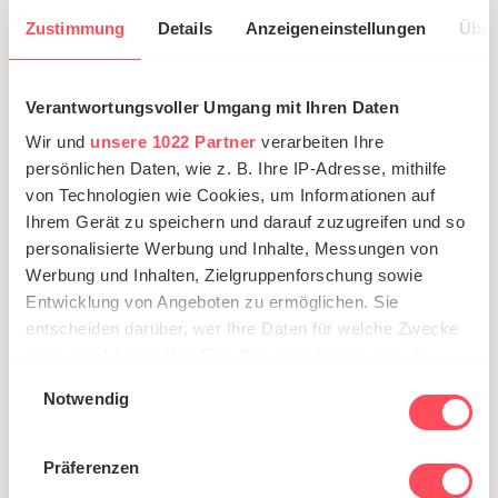
Zustimmung
Details
Anzeigeneinstellungen
Über
Verantwortungsvoller Umgang mit Ihren Daten
Wir und
unsere 1022 Partner
verarbeiten Ihre
persönlichen Daten, wie z. B. Ihre IP-Adresse, mithilfe
von Technologien wie Cookies, um Informationen auf
Ihrem Gerät zu speichern und darauf zuzugreifen und so
personalisierte Werbung und Inhalte, Messungen von
Werbung und Inhalten, Zielgruppenforschung sowie
Entwicklung von Angeboten zu ermöglichen. Sie
entscheiden darüber, wer Ihre Daten für welche Zwecke
nutzt. Sie können Ihre Einwilligung jederzeit über die
Cookie-Erklärung oder durch Klicken auf das Privacy
Einwilligungsauswahl
Notwendig
Trigger Symbol ändern oder widerrufen
Wenn Sie es erlauben, würden wir auch gerne:
Präferenzen
Informationen über Ihre geografische Lage