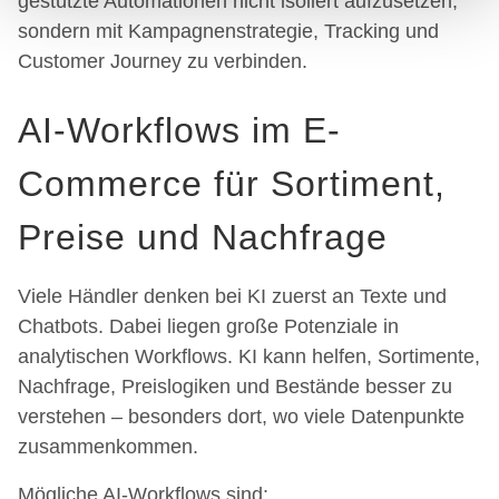
gestützte Automationen nicht isoliert aufzusetzen,
Partner führen diese Informationen möglicherweise mit
sondern mit Kampagnenstrategie, Tracking und
weiteren Daten zusammen, die Sie ihnen bereitgestellt
Customer Journey zu verbinden.
haben oder die sie im Rahmen Ihrer Nutzung der Dienste
gesammelt haben.
AI-Workflows im E-
Commerce für Sortiment,
Preise und Nachfrage
Viele Händler denken bei KI zuerst an Texte und
Chatbots. Dabei liegen große Potenziale in
analytischen Workflows. KI kann helfen, Sortimente,
Nachfrage, Preislogiken und Bestände besser zu
verstehen – besonders dort, wo viele Datenpunkte
zusammenkommen.
Mögliche AI-Workflows sind: