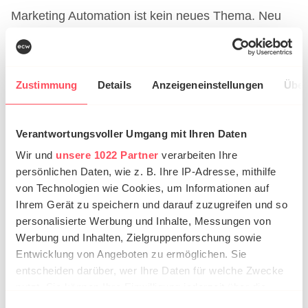
Marketing Automation ist kein neues Thema. Neu
ist, wie stark KI bei Segmentierung, Textvarianten,
Timing und Produktempfehlungen unterstützen
kann. AI-Workflows im E-Commerce lohnen sich
Zustimmung
Details
Anzeigeneinstellungen
Über
hier besonders, wenn bereits First-Party-Daten
vorhanden sind.
Verantwortungsvoller Umgang mit Ihren Daten
Klaviyo beschreibt im Kontext von Retail- und E-
Wir und
unsere 1022 Partner
verarbeiten Ihre
Commerce-Marketing, dass Händler 2025 verstärkt
persönlichen Daten, wie z. B. Ihre IP-Adresse, mithilfe
auf AI, Automation und smartere Customer
von Technologien wie Cookies, um Informationen auf
Experiences reagieren müssen. Der Fokus liegt
Ihrem Gerät zu speichern und darauf zuzugreifen und so
dabei auf Daten, Automatisierung und relevanter
personalisierte Werbung und Inhalte, Messungen von
Kommunikation statt auf pauschalen Kampagnen.
Werbung und Inhalten, Zielgruppenforschung sowie
Entwicklung von Angeboten zu ermöglichen. Sie
Sinnvolle Workflows sind zum Beispiel:
entscheiden darüber, wer Ihre Daten für welche Zwecke
automatisierte Warenkorbabbrecher-Strecken
nutzt. Sie können Ihre Einwilligung jederzeit über die
mit Produktempfehlungen
Cookie-Erklärung oder durch Klicken auf das Privacy