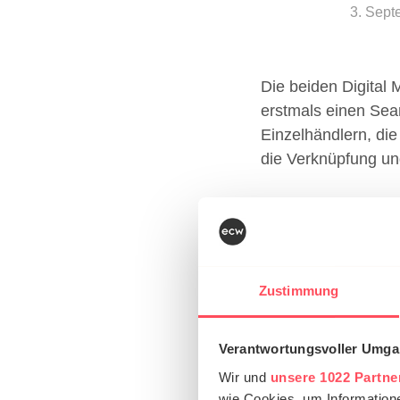
3. Sept
Die beiden Digital
erstmals einen Sea
Einzelhändlern, die
die Verknüpfung un
Suchmasch
Suchmaschinen und 
Nachdem Google und
Zustimmung
konnten, entdecken
und Wanelo für sich
Verantwortungsvoller Umgan
die sozialen Netzw
Wir und
unsere 1022 Partne
wie Cookies, um Information