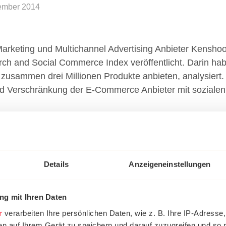
ember 2014
 Marketing und Multichannel Advertising Anbieter Kensho
rch and Social Commerce Index veröffentlicht. Darin ha
 zusammen drei Millionen Produkte anbieten, analysiert.
d Verschränkung der E-Commerce Anbieter mit soziale
inen und Social Media als Tra
soziale Netzwerke sorgen laut Experian für 54% des T
 Bing sehr starke Zuwächse für bezahlte Anzeigen im le
Details
Anzeigeneinstellungen
 Marketer immer mehr auch Social Commerce Seiten wie
. Da allerdings erst 42% der Werbetreibenden hier aktiv
g mit Ihren Daten
erke noch weiter dynamisch steigen.
r
verarbeiten Ihre persönlichen Daten, wie z. B. Ihre IP-Adresse,
en auf Ihrem Gerät zu speichern und darauf zuzugreifen und so 