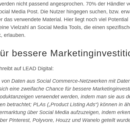
erden nicht passend angesprochen. 70% der Händler v
 Social Media Post. Die Nutzer hingegen suchen, bzw. er
er das verwendete Material. Hier liegt noch viel Potentia
s eine Vielzahl an Social Media Tools, die einen spezifis
, erlauben.
ür bessere Marketinginvestit
reibt auf LEAD Digital:
h von Daten aus Social Commerce-Netzwerken mit Date
ich eine zweifache Chance für bessere Marketinginvesti
oduktanzeigen verwendet werden, indem man sie aus de
n betrachtet; PLAs („Product Listing Ads“) können in ä
ermarktung über Social Media aufzuzeigen, indem erken
über Pinterest, Polyvore, Houzz und Wanelo geteilt wurde