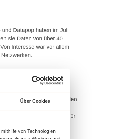
o und Datapop haben im Juli
ben sie Daten von über 40
 Von Interesse war vor allem
n Netzwerken.
ffic-Treiber
raffics von Webshops.
tzten Quartal 2013 feststellen
Über Cookies
 Pinterest, Polyvore, Houzz
 sind, werden die Ausgaben für
 mithilfe von Technologien
personalisierte Werbung und