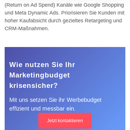
(Return on Ad Spend) Kanäle wie Google Shopping
haben oder die sie im Rahmen Ihrer Nutzung der Dienste
und Meta Dynamic Ads. Priorisieren Sie Kunden mit
gesammelt haben.
hoher Kaufabsicht durch gezieltes Retargeting und
CRM-Maßnahmen.
Wie nutzen Sie Ihr
Marketingbudget
krisensicher?
Mit uns setzen Sie ihr Werbebudget
effizient und messbar ein.
Jetzt kontaktieren