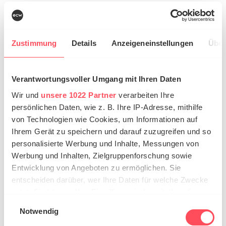
Zustimmung
Details
Anzeigeneinstellungen
Über
Verantwortungsvoller Umgang mit Ihren Daten
Wir und
unsere 1022 Partner
verarbeiten Ihre
persönlichen Daten, wie z. B. Ihre IP-Adresse, mithilfe
von Technologien wie Cookies, um Informationen auf
Ihrem Gerät zu speichern und darauf zuzugreifen und so
personalisierte Werbung und Inhalte, Messungen von
Werbung und Inhalten, Zielgruppenforschung sowie
Entwicklung von Angeboten zu ermöglichen. Sie
entscheiden darüber, wer Ihre Daten für welche Zwecke
Digitalisierung vorantreiben
nutzt. Sie können Ihre Einwilligung jederzeit über die
Cookie-Erklärung oder durch Klicken auf das Privacy
Einwilligungsauswahl
Führen Sie ein PIM-System ein oder optimieren Sie
Notwendig
Trigger Symbol ändern oder widerrufen
es. Nutzen Sie Tools für automatisierte