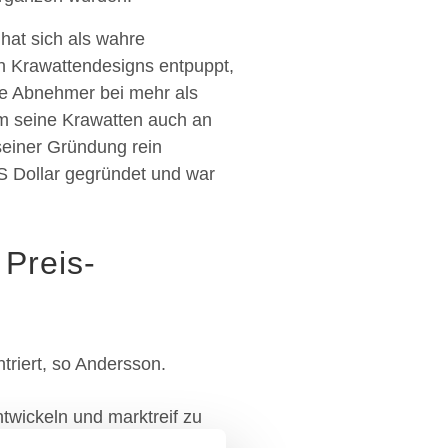
at sich als wahre
en Krawattendesigns entpuppt,
re Abnehmer bei mehr als
m seine Krawatten auch an
seiner Gründung rein
S Dollar gegründet und war
Preis-
triert, so Andersson.
ntwickeln und marktreif zu
er Produktqualität gefeilt.“