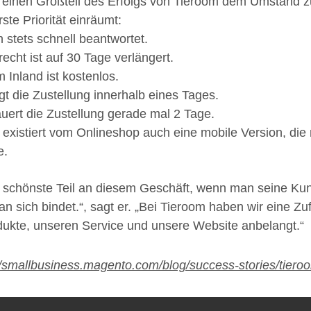
 einen Großteil des Erfolgs von Tieroom dem Umstand
te Priorität einräumt:
stets schnell beantwortet.
echt ist auf 30 Tage verlängert.
 Inland ist kostenlos.
lgt die Zustellung innerhalb eines Tages.
uert die Zustellung gerade mal 2 Tage.
existiert vom Onlineshop auch eine mobile Version, die 
e.
r schönste Teil an diesem Geschäft, wenn man seine Kund
an sich bindet.“, sagt er. „Bei Tieroom haben wir eine Z
ukte, unseren Service und unsere Website anbelangt.“
//smallbusiness.magento.com/blog/success-stories/tie