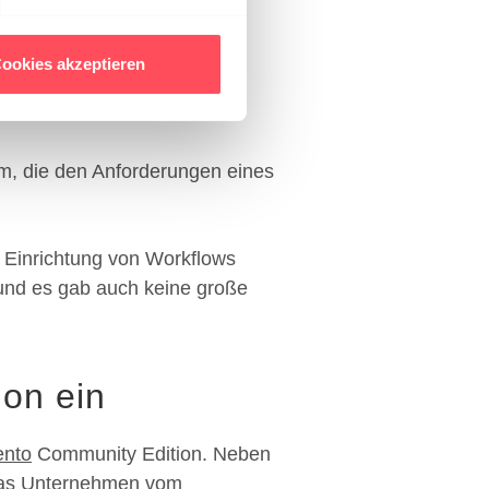
 Medien anbieten zu können
Plattform
hrer Verwendung unserer
ookies akzeptieren
 führen diese Informationen
ie im Rahmen Ihrer Nutzung
rm, die den Anforderungen eines
ie Einrichtung von Workflows
 und es gab auch keine große
on ein
nto
Community Edition. Neben
t das Unternehmen vom