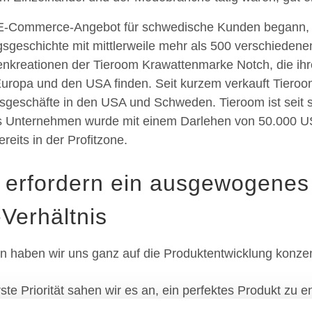
 E-Commerce-Angebot für schwedische Kunden begann, h
lgsgeschichte mit mittlerweile mehr als 500 verschieden
genkreationen der Tieroom Krawattenmarke Notch, die ih
uropa und den USA finden. Seit kurzem verkauft Tieroo
lsgeschäfte in den USA und Schweden. Tieroom ist seit 
as Unternehmen wurde mit einem Darlehen von 50.000 U
eits in der Profitzone.
 erfordern ein ausgewogenes 
Verhältnis
n haben wir uns ganz auf die Produktentwicklung konzen
ste Priorität sahen wir es an, ein perfektes Produkt zu e
 haben in enger Abstimmung mit unseren Lieferanten an d