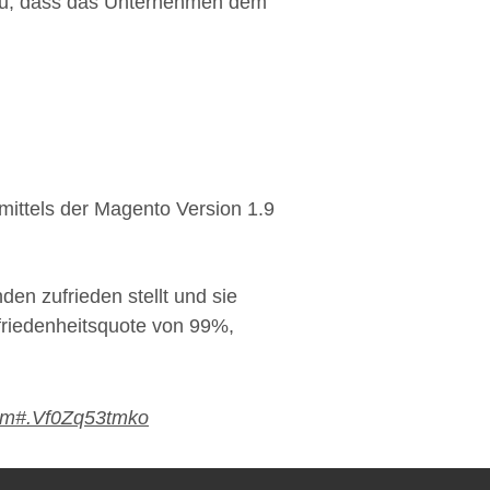
 zu, dass das Unternehmen dem
mittels der Magento Version 1.9
en zufrieden stellt und sie
ufriedenheitsquote von 99%,
room#.Vf0Zq53tmko