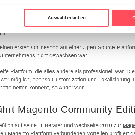
nhalte und Anzeigen zu personalisieren, Funktionen für soziale
cht Upgrade der E-Commerce 
Website zu analysieren. Außerdem geben wir Informationen zu I
Auswahl erlauben
C
r soziale Medien, Werbung und Analysen weiter. Unsere Partner
ch
 Daten zusammen, die Sie ihnen bereitgestellt haben oder die s
n.
seinen ersten Onlineshop auf einer Open-Source-Plattfo
 Unternehmens nicht gewachsen war.
eife Plattform, die alles andere als professionell war. D
hwer möglich, ebenso Customization und Lokalisierung,
hätte helfen können“, so Andersson.
ührt Magento Community Editi
eßlich auf seine IT-Berater und wechselte 2010 zur
Mage
eren Magento Plattform verbundenen Vorteilen profitier