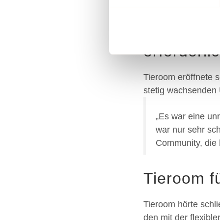
Wir verwenden Cookies, um I
Erfolg ma
und die Zugriffe auf unsere 
Website an unsere Partner fü
erforderli
möglicherweise mit weiteren
der Dienste gesammelt habe
Tieroom eröffnete 
stetig wachsenden
„Es war eine unr
war nur sehr sc
Community, die 
Tieroom f
Tieroom hörte schli
den mit der flexibl