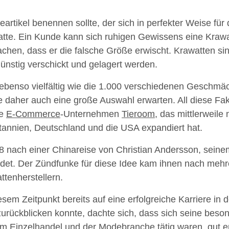
tikel benennen sollte, der sich in perfekter Weise für 
atte. Ein Kunde kann sich ruhigen Gewissens eine Krawat
hen, dass er die falsche Größe erwischt. Krawatten sind
ünstig verschickt und gelagert werden.
ebenso vielfältig wie die 1.000 verschiedenen Geschmäc
ie daher auch eine große Auswahl erwarten. All diese F
he
E-Commerce
-Unternehmen
Tieroom
, das mittlerweil
annien, Deutschland und die USA expandiert hat.
 nach einer Chinareise von Christian Andersson, seine
det. Der Zündfunke für diese Idee kam ihnen nach meh
tenherstellern.
esem Zeitpunkt bereits auf eine erfolgreiche Karriere in 
zurückblicken konnte, dachte sich, dass sich seine beso
e im Einzelhandel und der Modebranche tätig waren, gut 