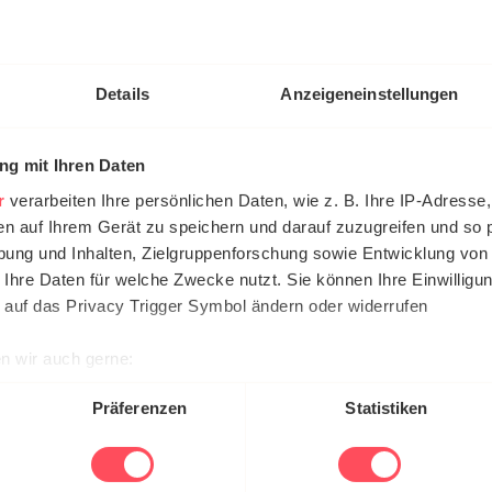
erte Tieroom genau seine Zielgruppe. Heute verkauft da
fizierte Kundenbasis und erhöht diese stetig durch cleve
Details
Anzeigeneinstellungen
bebotschaften in diversen massentauglichen Werbekan
g mit Ihren Daten
r
verarbeiten Ihre persönlichen Daten, wie z. B. Ihre IP-Adresse,
lsgeschäft kann da nur schwer mithalten.“ meint Anderss
en auf Ihrem Gerät zu speichern und darauf zuzugreifen und so 
ktuelle Topmode an, aber die Kunden schätzen unsere g
ung und Inhalten, Zielgruppenforschung sowie Entwicklung von
 Ihre Daten für welche Zwecke nutzt. Sie können Ihre Einwilligun
hige Preise spielen eine entscheidende Rolle in der Br
 auf das Privacy Trigger Symbol ändern oder widerrufen
Preis von 30 Dollar für eine Krawatte hat sich Tieroom 
ser bzw. Modeketten und den günstigsten Onlineangebot
n wir auch gerne:
re geografische Lage erfassen, welche bis auf einige Meter gen
Präferenzen
Statistiken
es Scannen nach bestimmten Merkmalen (Fingerprinting) identifi
s, einen Preis zu finden, der möglichst genau die Zeit
ie Ihre persönlichen Daten verarbeitet werden, und legen Sie I
ie wir in Entwicklung und Qualitätssicherung investiert h