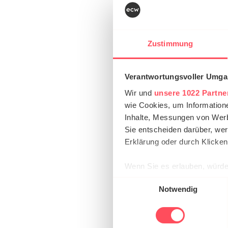
Zeitgleich analysi
an eine gut diversi
Zustimmung
daherkommende Wer
Tageszeitungen.
Verantwortungsvoller Umgan
Wir und
unsere 1022 Partne
„Ein Einzelhande
wie Cookies, um Information
unbedingt die a
Inhalte, Messungen von Werb
Sie entscheiden darüber, wer
Auch wettbewerbsfä
Erklärung oder durch Klicken
durchschnittlichen 
der großen Kaufhäu
Wenn Sie es erlauben, würde
Preisfestsetzung:
Informationen über Ih
Einwilligungsauswahl
Notwendig
Ihr Gerät durch aktiv
„Wir bemühen un
Erfahren Sie mehr darüber, w
Einzelheiten
fest.
widerspiegelt, d