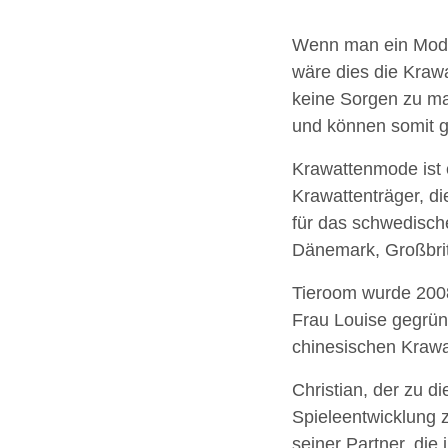
Wenn man ein Modear
wäre dies die Kraw
keine Sorgen zu mac
und können somit g
Krawattenmode ist 
Krawattenträger, d
für das schwedisc
Dänemark, Großbrit
Tieroom wurde 2008
Frau Louise gegrün
chinesischen Krawat
Christian, der zu di
Spieleentwicklung 
seiner Partner, di