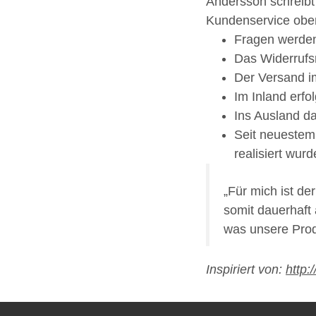
Andersson schreibt
Kundenservice obers
Fragen werden 
Das Widerrufsr
Der Versand im
Im Inland erfo
Ins Ausland da
Seit neuestem 
realisiert wurd
„Für mich ist de
somit dauerhaft 
was unsere Prod
Inspiriert von:
http: