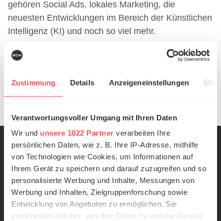
gehören Social Ads, lokales Marketing, die
neuesten Entwicklungen im Bereich der Künstlichen
Intelligenz (KI) und noch so viel mehr.
Neugierig geworden? Dann schauen Sie
hier
gerne
in unserem ersten Newsletter vorbei!
Zustimmung
Details
Anzeigeneinstellungen
Über
Share
Verantwortungsvoller Umgang mit Ihren Daten
Wir und
unsere 1022 Partner
verarbeiten Ihre
persönlichen Daten, wie z. B. Ihre IP-Adresse, mithilfe
von Technologien wie Cookies, um Informationen auf
MARKETING
Ihrem Gerät zu speichern und darauf zuzugreifen und so
personalisierte Werbung und Inhalte, Messungen von
Performance-Marketing
Werbung und Inhalten, Zielgruppenforschung sowie
Entwicklung von Angeboten zu ermöglichen. Sie
entscheiden darüber, wer Ihre Daten für welche Zwecke
Online-Marketing