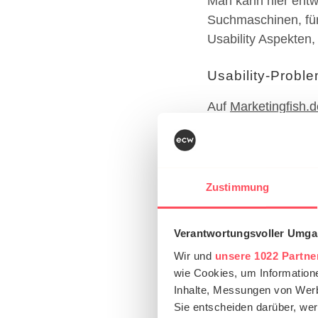
Man kann hier entw
Suchmaschinen, für
Usability Aspekten, 
Usability-Probl
Auf
Marketingfish.d
beim Onlineshoppi
zu langsame W
Versteckte Ge
Registrierung 
Zustimmung
Lieferung: Un
Sie sehen anhand de
Verantwortungsvoller Umgan
abstellen, bzw. an
Wir und
unsere 1022 Partne
Prozess überarbeit
wie Cookies, um Information
Inhalte, Messungen von Werb
Usability-Probl
Sie entscheiden darüber, wer