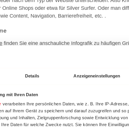
eder nach dem Typ der Website unterscheiden. Also Krite
 Online Shops oder etwa für Silver Surfer. Oder man dif
wie Content, Navigation, Barrierefreiheit, etc. .
eme
e
finden Sie eine anschauliche Infografik zu häufigen G
ng.
ebseitengeschwindigkeit
bühren: 42 % lassen ihren Einkauf „liegen“, wenn sie v
29 % der potenziellen Käufer brechen ab, weil eine Regi
Details
Anzeigeneinstellungen
klare Versanddetails veranlassen 11 % zum Kaufabbruch
r Liste, dass 3 der 4 eine Frage der Usability sind, die 
g mit Ihren Daten
gehen können. Indem Sie z.B. auf klare Formulierungen 
r
verarbeiten Ihre persönlichen Daten, wie z. B. Ihre IP-Adresse,
en.
en auf Ihrem Gerät zu speichern und darauf zuzugreifen und so 
ung und Inhalten, Zielgruppenforschung sowie Entwicklung von
eme laut FH Hamburg
 Ihre Daten für welche Zwecke nutzt. Sie können Ihre Einwilligun