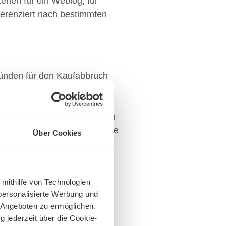
rien für ein Weblog, für
ferenziert nach bestimmten
ründen für den Kaufabbruch
ersteckte Gebühren entdecken
strierung zum Kauf nötig wäre
Über Cookies
Sie als Shopbetreiber leicht
achten oder Ihren Checkout
 mithilfe von Technologien
personalisierte Werbung und
 Angeboten zu ermöglichen.
g jederzeit über die Cookie-