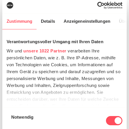
Dein Profil:
Zustimmung
Details
Anzeigeneinstellungen
Über
(Wirtschafts-)Abitur oder Fachhochschulreife
Deutsche Sprache in Wort und Schrift
Verantwortungsvoller Umgang mit Ihren Daten
Organisationsstärke und Eigenverantwortung
Wir und
unsere 1022 Partner
verarbeiten Ihre
Eine präzise und zielstrebige Arbeitsweise
persönlichen Daten, wie z. B. Ihre IP-Adresse, mithilfe
Kommunikations- und Kontaktfähigkeit,
von Technologien wie Cookies, um Informationen auf
Teamfähigkeit
Ihrem Gerät zu speichern und darauf zuzugreifen und so
Gute MS Office- und Englischkenntnisse sind
personalisierte Werbung und Inhalte, Messungen von
von Vorteil
Werbung und Inhalten, Zielgruppenforschung sowie
Entwicklung von Angeboten zu ermöglichen. Sie
Darauf kannst du dich
entscheiden darüber, wer Ihre Daten für welche Zwecke
nutzt. Sie können Ihre Einwilligung jederzeit über die
freuen:
Cookie-Erklärung oder durch Klicken auf das Privacy
Einwilligungsauswahl
Notwendig
Trigger Symbol ändern oder widerrufen