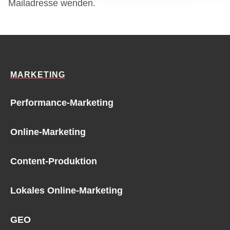
Mailadresse wenden.
haben oder die sie im Rahmen Ihrer Nutzung der Dienste
gesammelt haben.
MARKETING
Performance-Marketing
Online-Marketing
Content-Produktion
Lokales Online-Marketing
GEO