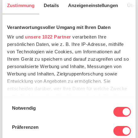
sind. Bei einem positiven Einkauferlebnis vor Ort
Zustimmung
Details
Anzeigeneinstellungen
Über
können die Kunden auf den eigenen Onlineshop
geführt werden, damit diese den Kauf dort tätigen.
Verantwortungsvoller Umgang mit Ihren Daten
Dadurch geht kein Umsatz verloren und die
Wir und
unsere 1022 Partner
verarbeiten Ihre
Kundenzufriedenheit und -bindung wurde zusätzlich
persönlichen Daten, wie z. B. Ihre IP-Adresse, mithilfe
gefördert. Voraussetzung hierfür ist die Schaffung
von Technologien wie Cookies, um Informationen auf
ebendieser Absatzkanäle.
Ihrem Gerät zu speichern und darauf zuzugreifen und so
personalisierte Werbung und Inhalte, Messungen von
Das Gegenstück zum Showrooming ist das
Werbung und Inhalten, Zielgruppenforschung sowie
Webrooming, bei dem die Produkte zuerst online
Entwicklung von Angeboten zu ermöglichen. Sie
angesehen werden, um sie dann im stationären
entscheiden darüber, wer Ihre Daten für welche Zwecke
Geschäft zu erwerben.
nutzt. Sie können Ihre Einwilligung jederzeit über die
Cookie-Erklärung oder durch Klicken auf das Privacy
Einwilligungsauswahl
Ist noch etwas unklar geblieben? Dann melden Sie
Notwendig
Trigger Symbol ändern oder widerrufen
sich bei uns und wir beantworten alle Ihre Fragen.
Wenn Sie es erlauben, würden wir auch gerne:
Präferenzen
Informationen über Ihre geografische Lage