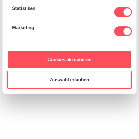
erfassen, welche bis auf einige Meter genau sein
Statistiken
können
Ihr Gerät durch aktives Scannen nach
bestimmten Merkmalen (Fingerprinting) identifizieren
Marketing
Erfahren Sie mehr darüber, wie Ihre persönlichen Daten
verarbeitet werden, und legen Sie Ihre Präferenzen im
Abschnitt Einzelheiten
fest.
Cookies akzeptieren
Wir verwenden Cookies, um Inhalte und Anzeigen zu
personalisieren, Funktionen für soziale Medien anbieten
zu können und die Zugriffe auf unsere Website zu
Auswahl erlauben
analysieren. Außerdem geben wir Informationen zu Ihrer
Verwendung unserer Website an unsere Partner für
soziale Medien, Werbung und Analysen weiter. Unsere
Partner führen diese Informationen möglicherweise mit
Lina Panasko
weiteren Daten zusammen, die Sie ihnen bereitgestellt
0521 – 16 39 14 0
haben oder die sie im Rahmen Ihrer Nutzung der Dienste
gesammelt haben.
lpa@ec-ws.de