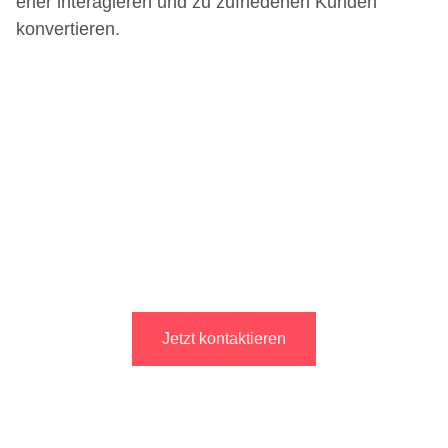
eher interagieren und zu zufriedenen Kunden
konvertieren.
Sie möchten Ihre Google Ads
Kampagnen optimieren?
Gerne beraten wir Sie zu den neuesten
Trends & Strategien für mehr Erfolg im
Performance Marketing!
Jetzt kontaktieren