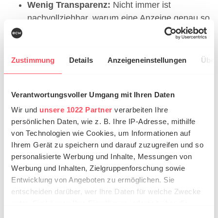
Wenig Transparenz:
Nicht immer ist
nachvollziehbar, warum eine Anzeige genau so
ausgespielt wurde.
Kreative Einschränkungen:
Vor allem bei
automatisierter Asset-Erstellung kann Marken-
Zustimmung
Details
Anzeigeneinstellungen
Über
Tonalität verloren gehen.
Super-Prompt-Problematik
: Auch die besten
Verantwortungsvoller Umgang mit Ihren Daten
Eingaben (Prompts) führen nicht immer zu den
gewünschten Ergebnissen – hauptsächlich im
Wir und
unsere 1022 Partner
verarbeiten Ihre
persönlichen Daten, wie z. B. Ihre IP-Adresse, mithilfe
kreativen Bereich.
von Technologien wie Cookies, um Informationen auf
Algorithmus entscheidet:
Die klassische
Ihrem Gerät zu speichern und darauf zuzugreifen und so
Keyword-Kontrolle tritt zunehmend in den
personalisierte Werbung und Inhalte, Messungen von
Hintergrund – was nicht jedem passt.
Werbung und Inhalten, Zielgruppenforschung sowie
Abhängigkeit vom Dateninput
: Schlechte
Entwicklung von Angeboten zu ermöglichen. Sie
oder unvollständige Daten führen zu
entscheiden darüber, wer Ihre Daten für welche Zwecke
fehlerhaften Entscheidungen.
nutzt. Sie können Ihre Einwilligung jederzeit über die
Cookie-Erklärung oder durch Klicken auf das Privacy