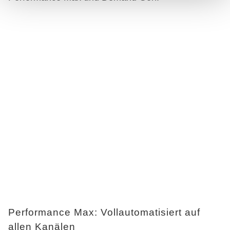
Partner führen diese Informationen möglicherweise mit
weiteren Daten zusammen, die Sie ihnen bereitgestellt
haben oder die sie im Rahmen Ihrer Nutzung der Dienste
gesammelt haben.
Performance Max: Vollautomatisiert auf
allen Kanälen