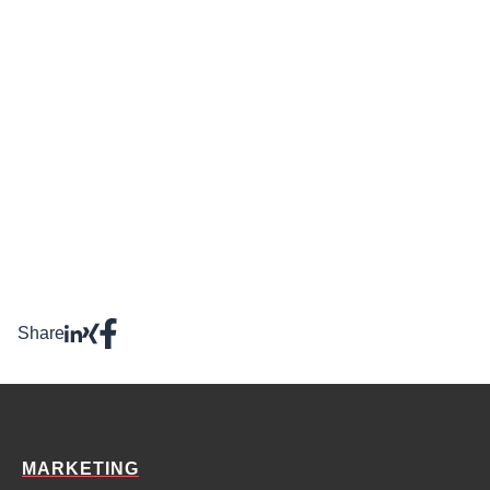
und stimme zu, dass die von mir eingegebenen
Daten elektronisch erfasst und gespeichert
werden.
Share
MARKETING