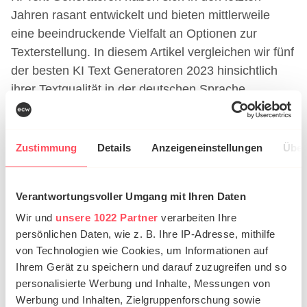
Jahren rasant entwickelt und bieten mittlerweile
eine beeindruckende Vielfalt an Optionen zur
Texterstellung. In diesem Artikel vergleichen wir fünf
der besten KI Text Generatoren 2023 hinsichtlich
ihrer Textqualität in der deutschen Sprache,
Funktionalität und Preis-Leistungsverhältnis.
Dabei gehen wir auf die Vor- und Nachteile von
Zustimmung
Details
Anzeigeneinstellungen
Über
Jasper, neuroflash, Writesonic, Frase und
ClosersCopy ein, die 2023 zu den besten
Textgeneratoren zählen. Mit diesem Vergleich
Verantwortungsvoller Umgang mit Ihren Daten
möchten wir Ihnen dabei helfen, den passenden KI
Wir und
unsere 1022 Partner
verarbeiten Ihre
Text Generator für Ihre individuellen Anforderungen
persönlichen Daten, wie z. B. Ihre IP-Adresse, mithilfe
und Bedürfnisse zu finden.
von Technologien wie Cookies, um Informationen auf
Ihrem Gerät zu speichern und darauf zuzugreifen und so
Jasper
personalisierte Werbung und Inhalte, Messungen von
Werbung und Inhalten, Zielgruppenforschung sowie