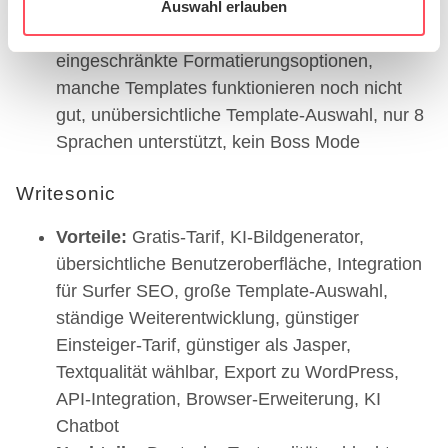
zu können und die Zugriffe auf unsere Website zu
Nachteile:
Langsamere Textgenerierung,
Auswahl erlauben
analysieren. Außerdem geben wir Informationen zu Ihrer
Textqualität etwas schlechter als bei Jasper,
Verwendung unserer Website an unsere Partner für
eingeschränkte Formatierungsoptionen,
soziale Medien, Werbung und Analysen weiter. Unsere
manche Templates funktionieren noch nicht
Partner führen diese Informationen möglicherweise mit
gut, unübersichtliche Template-Auswahl, nur 8
weiteren Daten zusammen, die Sie ihnen bereitgestellt
Sprachen unterstützt, kein Boss Mode
haben oder die sie im Rahmen Ihrer Nutzung der Dienste
gesammelt haben.
Writesonic
Vorteile:
Gratis-Tarif, KI-Bildgenerator,
übersichtliche Benutzeroberfläche, Integration
für Surfer SEO, große Template-Auswahl,
ständige Weiterentwicklung, günstiger
Einsteiger-Tarif, günstiger als Jasper,
Textqualität wählbar, Export zu WordPress,
API-Integration, Browser-Erweiterung, KI
Chatbot