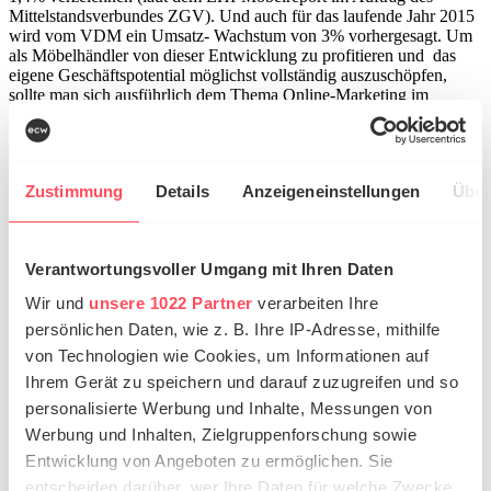
Mittelstandsverbundes ZGV). Und auch für das laufende Jahr 2015
wird vom VDM ein Umsatz- Wachstum von 3% vorhergesagt. Um
als Möbelhändler von dieser Entwicklung zu profitieren und das
eigene Geschäftspotential möglichst vollständig auszuschöpfen,
sollte man sich ausführlich dem Thema Online-Marketing im
Möbelhandel widmen.
Online-Marketing – was gehört alles
dazu?
Zustimmung
Details
Anzeigeneinstellungen
Über
Es sind viele Teildisziplinen, aus denen sich das umfangreiche Feld
des Online-Marketings zusammensetzt – auch in der Möbelbranche.
Verantwortungsvoller Umgang mit Ihren Daten
Die wichtigsten Teilbereiche stellen wir Ihnen im Folgenden vor.
Anzumerken ist, dass auch wenn es sich um die wichtigsten handelt,
Wir und
unsere 1022 Partner
verarbeiten Ihre
nicht alle Teildisziplinen für jedes Unternehmen gleich stark ins
persönlichen Daten, wie z. B. Ihre IP-Adresse, mithilfe
Gewicht fallen. Welche Online-Marketing-Maßnahmen für den
eigenen Möbelhandel schlussendlich infrage kommen, hängt von
von Technologien wie Cookies, um Informationen auf
der eigenen Zielgruppe ab.
Ihrem Gerät zu speichern und darauf zuzugreifen und so
personalisierte Werbung und Inhalte, Messungen von
SEO – Suchmaschinenoptimierung als
Werbung und Inhalten, Zielgruppenforschung sowie
Basis erfolgreichen Online-Marketings
Entwicklung von Angeboten zu ermöglichen. Sie
für Möbel
entscheiden darüber, wer Ihre Daten für welche Zwecke