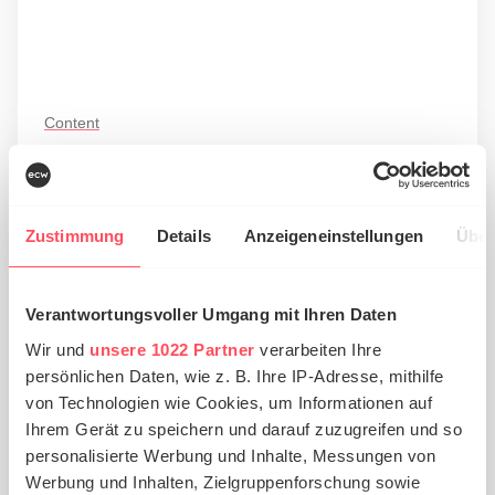
Content
Der Aufstieg des mobilen Videos in
Deutschland
Zustimmung
Details
Anzeigeneinstellungen
Über
Die Realität der mobilen Revolution ist längst
eingetroffen. Smartphones, Tablets, Laptops,
das Internet der Dinge lassen uns always on,
Verantwortungsvoller Umgang mit Ihren Daten
always connected sein. Damit einher ist der
Wir und
unsere 1022 Partner
verarbeiten Ihre
Boom mobiler Videos gegangen. Alle
persönlichen Daten, wie z. B. Ihre IP-Adresse, mithilfe
Statistiken belegen klar, dass Öffnungsraten
von Technologien wie Cookies, um Informationen auf
und Verweildauer bei Posts mit Videos viel
Ihrem Gerät zu speichern und darauf zuzugreifen und so
höher sind, als nur Text oder statische Bilder.
personalisierte Werbung und Inhalte, Messungen von
Videoboost, ein Anbieter für […]
Werbung und Inhalten, Zielgruppenforschung sowie