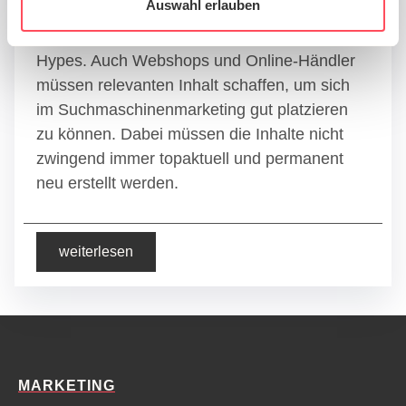
zu können und die Zugriffe auf unsere Website zu
Auswahl erlauben
„Content is King“ gilt immer noch und / oder
analysieren. Außerdem geben wir Informationen zu Ihrer
gerade in Zeiten des Content Marketing
Verwendung unserer Website an unsere Partner für
Hypes. Auch Webshops und Online-Händler
soziale Medien, Werbung und Analysen weiter. Unsere
müssen relevanten Inhalt schaffen, um sich
Partner führen diese Informationen möglicherweise mit
im Suchmaschinenmarketing gut platzieren
weiteren Daten zusammen, die Sie ihnen bereitgestellt
zu können. Dabei müssen die Inhalte nicht
haben oder die sie im Rahmen Ihrer Nutzung der Dienste
gesammelt haben.
zwingend immer topaktuell und permanent
neu erstellt werden.
weiterlesen
MARKETING