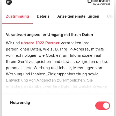
inhaltlichen Überblick über die Website und helfen
Suchmaschinen und Screen-Readern, die Seite zu
interpretieren.
Zustimmung
Details
Anzeigeneinstellungen
Über
Tipp 5: Alt-Tags für Bilder
Verantwortungsvoller Umgang mit Ihren Daten
Ein Alt-Tag gehört ebenfalls zu den Meta-Angaben
Wir und
unsere 1022 Partner
verarbeiten Ihre
und ist ein hinterlegter Alternativtext. Dieser
persönlichen Daten, wie z. B. Ihre IP-Adresse, mithilfe
beschreibt
Bilder
oder Grafiken auf einer Website.
von Technologien wie Cookies, um Informationen auf
Kann ein Bild nicht geladen oder angezeigt werden,
Ihrem Gerät zu speichern und darauf zuzugreifen und so
personalisierte Werbung und Inhalte, Messungen von
erscheint dieser Text. Alt-Tags sollten immer
Werbung und Inhalten, Zielgruppenforschung sowie
ausgefüllt sein, da Screenreader diese vorlesen
Entwicklung von Angeboten zu ermöglichen. Sie
können und somit für User mit Handicap zur
entscheiden darüber, wer Ihre Daten für welche Zwecke
Barrierefreiheit beitragen.
nutzt. Sie können Ihre Einwilligung jederzeit über die
Cookie-Erklärung oder durch Klicken auf das Privacy
Einwilligungsauswahl
Die Barrierefreiheit einer Website wird zunehmend
Notwendig
Trigger Symbol ändern oder widerrufen
relevanter. Für Websitebetreiber ist es wichtig, sich
dessen bewusst zu sein. Über eine barrierefreie